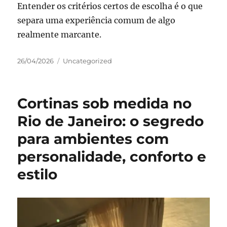
Entender os critérios certos de escolha é o que
separa uma experiência comum de algo
realmente marcante.
Publicado
Categorias
26/04/2026
Uncategorized
em
Cortinas sob medida no
Rio de Janeiro: o segredo
para ambientes com
personalidade, conforto e
estilo